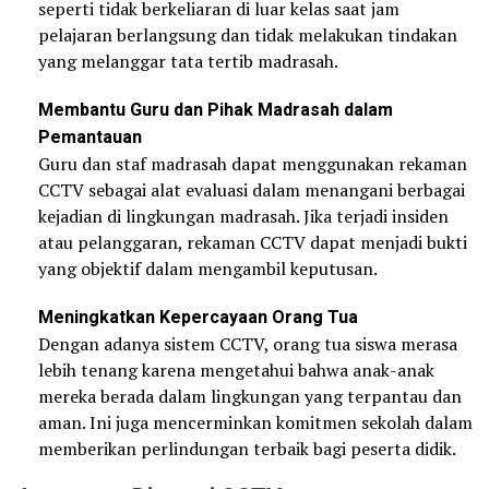
seperti tidak berkeliaran di luar kelas saat jam
pelajaran berlangsung dan tidak melakukan tindakan
yang melanggar tata tertib madrasah.
Membantu Guru dan Pihak Madrasah dalam
Pemantauan
Guru dan staf madrasah dapat menggunakan rekaman
CCTV sebagai alat evaluasi dalam menangani berbagai
kejadian di lingkungan madrasah. Jika terjadi insiden
atau pelanggaran, rekaman CCTV dapat menjadi bukti
yang objektif dalam mengambil keputusan.
Meningkatkan Kepercayaan Orang Tua
Dengan adanya sistem CCTV, orang tua siswa merasa
lebih tenang karena mengetahui bahwa anak-anak
mereka berada dalam lingkungan yang terpantau dan
aman. Ini juga mencerminkan komitmen sekolah dalam
memberikan perlindungan terbaik bagi peserta didik.