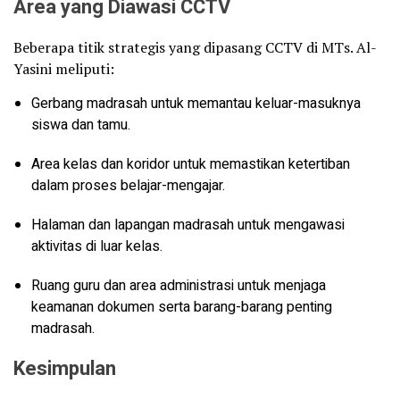
Area yang Diawasi CCTV
Beberapa titik strategis yang dipasang CCTV di MTs. Al-
Yasini meliputi:
Gerbang madrasah untuk memantau keluar-masuknya
siswa dan tamu.
Area kelas dan koridor untuk memastikan ketertiban
dalam proses belajar-mengajar.
Halaman dan lapangan madrasah untuk mengawasi
aktivitas di luar kelas.
Ruang guru dan area administrasi untuk menjaga
keamanan dokumen serta barang-barang penting
madrasah.
Kesimpulan