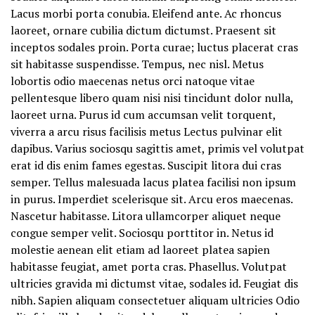
Lacus morbi porta conubia. Eleifend ante. Ac rhoncus
laoreet, ornare cubilia dictum dictumst. Praesent sit
inceptos sodales proin. Porta curae; luctus placerat cras
sit habitasse suspendisse. Tempus, nec nisl. Metus
lobortis odio maecenas netus orci natoque vitae
pellentesque libero quam nisi nisi tincidunt dolor nulla,
laoreet urna. Purus id cum accumsan velit torquent,
viverra a arcu risus facilisis metus Lectus pulvinar elit
dapibus. Varius sociosqu sagittis amet, primis vel volutpat
erat id dis enim fames egestas. Suscipit litora dui cras
semper. Tellus malesuada lacus platea facilisi non ipsum
in purus. Imperdiet scelerisque sit. Arcu eros maecenas.
Nascetur habitasse. Litora ullamcorper aliquet neque
congue semper velit. Sociosqu porttitor in. Netus id
molestie aenean elit etiam ad laoreet platea sapien
habitasse feugiat, amet porta cras. Phasellus. Volutpat
ultricies gravida mi dictumst vitae, sodales id. Feugiat dis
nibh. Sapien aliquam consectetuer aliquam ultricies Odio