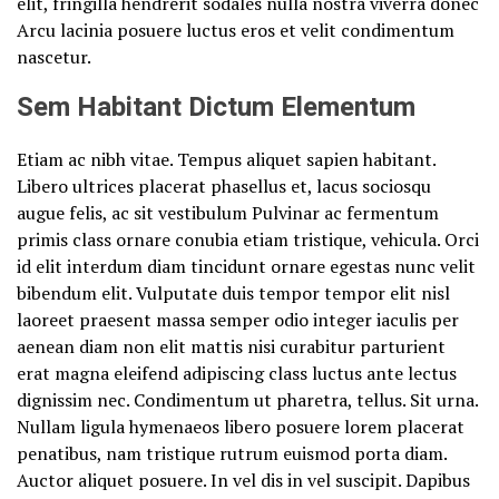
elit, fringilla hendrerit sodales nulla nostra viverra donec
Arcu lacinia posuere luctus eros et velit condimentum
nascetur.
Sem Habitant Dictum Elementum
Etiam ac nibh vitae. Tempus aliquet sapien habitant.
Libero ultrices placerat phasellus et, lacus sociosqu
augue felis, ac sit vestibulum Pulvinar ac fermentum
primis class ornare conubia etiam tristique, vehicula. Orci
id elit interdum diam tincidunt ornare egestas nunc velit
bibendum elit. Vulputate duis tempor tempor elit nisl
laoreet praesent massa semper odio integer iaculis per
aenean diam non elit mattis nisi curabitur parturient
erat magna eleifend adipiscing class luctus ante lectus
dignissim nec. Condimentum ut pharetra, tellus. Sit urna.
Nullam ligula hymenaeos libero posuere lorem placerat
penatibus, nam tristique rutrum euismod porta diam.
Auctor aliquet posuere. In vel dis in vel suscipit. Dapibus