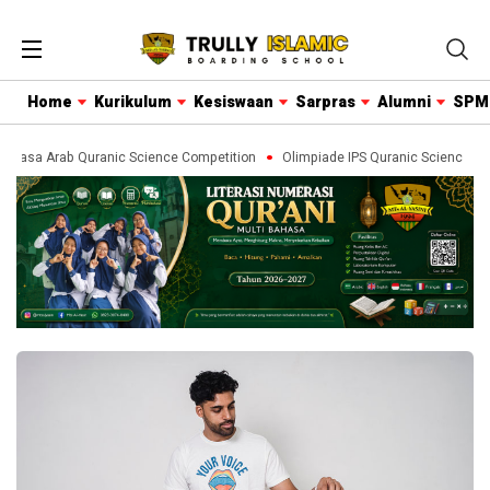
Home
Kurikulum
Kesiswaan
Sarpras
Alumni
SPM
hasa Arab Quranic Science Competition
Olimpiade IPS Quranic Science Com