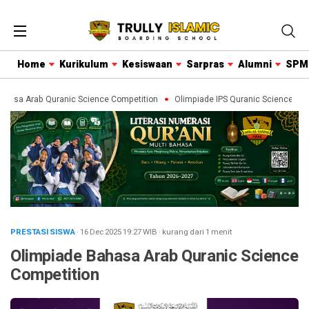
Home
Kurikulum
Kesiswaan
Sarpras
Alumni
SPM
asa Arab Quranic Science Competition
Olimpiade IPS Quranic Science Comp
PRESTASI SISWA
· 16 Dec 2025
19:27
WIB
·
kurang dari 1 menit
Olimpiade Bahasa Arab Quranic Science
Competition