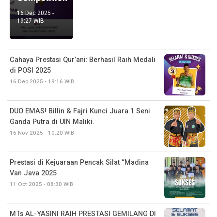
16 Dec 2025 -
19:27 WIB
Cahaya Prestasi Qur’ani: Berhasil Raih Medali
di POSI 2025
16 Dec 2025 - 19:16 WIB
DUO EMAS! Billin & Fajri Kunci Juara 1 Seni
Ganda Putra di UIN Maliki.
16 Nov 2025 - 10:20 WIB
Prestasi di Kejuaraan Pencak Silat “Madina
Van Java 2025
11 Oct 2025 - 08:30 WIB
MTs AL-YASINI RAIH PRESTASI GEMILANG DI